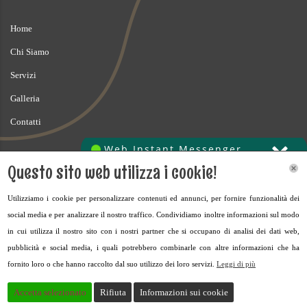
Home
Chi Siamo
Servizi
Galleria
Contatti
Dettagli di contatto
Questo sito web utilizza i cookie!
Via Montepelato Nord, 17/D, 43022 Monticelli Terme PR, Italy
Utilizziamo i cookie per personalizzare contenuti ed annunci, per fornire funzionalità dei
social media e per analizzare il nostro traffico. Condividiamo inoltre informazioni sul modo
+39 329 710 7913
in cui utilizza il nostro sito con i nostri partner che si occupano di analisi dei dati web,
ire.sarno@gmail.com
pubblicità e social media, i quali potrebbero combinarle con altre informazioni che ha
fornito loro o che hanno raccolto dal suo utilizzo dei loro servizi.
Leggi di più
Accetta selezionato
Rifiuta
Informazioni sui cookie