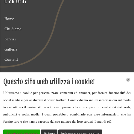
Link Utili
Home
Chi Siamo
Servizi
Galleria
Contatti
Dettagli di contatto
Questo sito web utilizza i cookie!
Via Montepelato Nord, 17/D, 43022 Monticelli Terme PR, Italy
Utilizziamo i cookie per personalizzare contenuti ed annunci, per fornire funzionalità dei
social media e per analizzare il nostro traffico. Condividiamo inoltre informazioni sul modo
+39 329 710 7913
in cui utilizza il nostro sito con i nostri partner che si occupano di analisi dei dati web,
ire.sarno@gmail.com
pubblicità e social media, i quali potrebbero combinarle con altre informazioni che ha
fornito loro o che hanno raccolto dal suo utilizzo dei loro servizi.
Leggi di più
Accetta selezionato
Rifiuta
Informazioni sui cookie