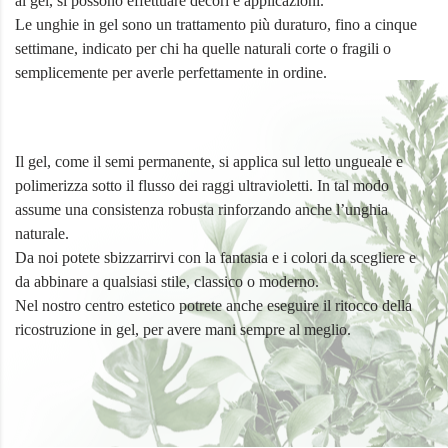
al gel, si possono effettuare decori e applicazioni.
Le unghie in gel sono un trattamento più duraturo, fino a cinque
settimane, indicato per chi ha quelle naturali corte o fragili o
semplicemente per averle perfettamente in ordine.
Il gel, come il semi permanente, si applica sul letto ungueale e
polimerizza sotto il flusso dei raggi ultravioletti. In tal modo
assume una consistenza robusta rinforzando anche l’unghia
naturale.
Da noi potete sbizzarrirvi con la fantasia e i colori da scegliere e
da abbinare a qualsiasi stile, classico o moderno.
Nel nostro centro estetico potrete anche eseguire il ritocco della
ricostruzione in gel, per avere mani sempre al meglio.